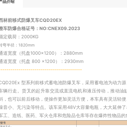
产品介绍
西林前移式防爆叉车CQD20EX
整车防爆合格证号：NO:CNEX09.2023
额定载荷：2000KG
转弯半径：1820mm
通道宽度（托盘1000×1200）：2880mm
通道宽度（托盘 800 ×1200）：2930mm
------------------------------------------
CQD20Ex 型系列前移式蓄电池防爆叉车，采用蓄电池为动
车辆行走。货叉的起升靠交流或直流电机和液压传动，推动油
斜，也可以前后移动，使操作更加灵活方便，本车具有灵活轻便
噪音小、无污染等特点。该车采用48V大容量电瓶，大大延伸
军工、造纸、医药、军火仓库和危险品仓库等存在爆炸性物品的