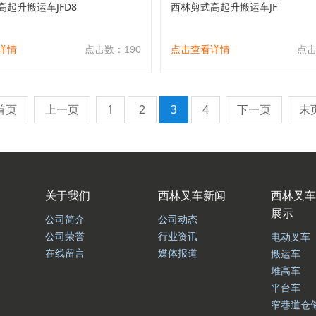
高起升搬运车JFD8
西林剪式高起升搬运车JF
详情
点击数：190
点击查看详情
点击
首页
上一页
1
2
3
4
下一页
末
关于我们
西林叉车新闻
西林叉车
展示
公司简介
公司动态
公司荣誉
行业资讯
电动叉车
在线留言
媒体报道
搬运车
堆高车
平台车
窄巷道仓